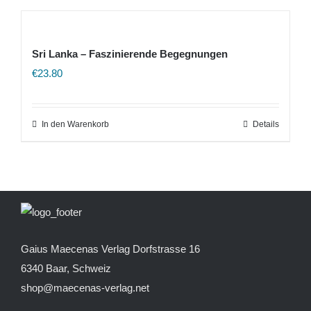
Sri Lanka – Faszinierende Begegnungen
€
23.80
In den Warenkorb
Details
Gaius Maecenas Verlag
Dorfstrasse 16
6340 Baar, Schweiz
shop@maecenas-verlag.net