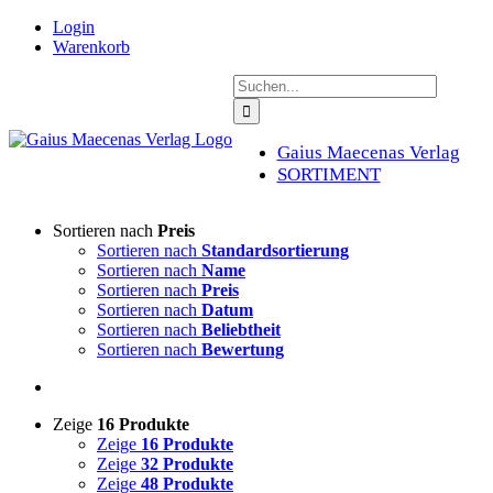
Zum
Login
Inhalt
Warenkorb
springen
Suche
nach:
Gaius Maecenas Verlag
SORTIMENT
Sortieren nach
Preis
Sortieren nach
Standardsortierung
Sortieren nach
Name
Sortieren nach
Preis
Sortieren nach
Datum
Sortieren nach
Beliebtheit
Sortieren nach
Bewertung
Zeige
16 Produkte
Zeige
16 Produkte
Zeige
32 Produkte
Zeige
48 Produkte