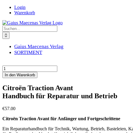
Zum
Login
Inhalt
Warenkorb
springen
Suche
nach:
Gaius Maecenas Verlag
SORTIMENT
Citroën
Traction
In den Warenkorb
Avant
Handbuch
Citroën Traction Avant
für
Handbuch für Reparatur und Betrieb
Reparatur
und
Betrieb
€
57.00
Menge
Citroën Traction Avant für Anfänger und Fortgeschrittene
Ein Reparaturhandbuch für Technik, Wartung, Betrieb, Basteleien, K