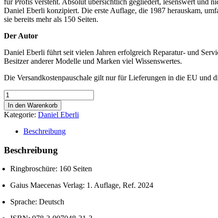
für Profis versteht. Absolut übersichtlich gegliedert, lesenswert und n
Daniel Eberli konzipiert. Die erste Auflage, die 1987 herauskam, umfa
sie bereits mehr als 150 Seiten.
Der Autor
Daniel Eberli führt seit vielen Jahren erfolgreich Reparatur- und Ser
Besitzer anderer Modelle und Marken viel Wissenswertes.
Die Versandkostenpauschale gilt nur für Lieferungen in die EU und d
Citroën
Traction
In den Warenkorb
Avant
Kategorie:
Daniel Eberli
Handbuch
für
Beschreibung
Reparatur
und
Beschreibung
Betrieb
Menge
Ringbroschüre: 160 Seiten
Gaius Maecenas Verlag: 1. Auflage, Ref. 2024
Sprache: Deutsch