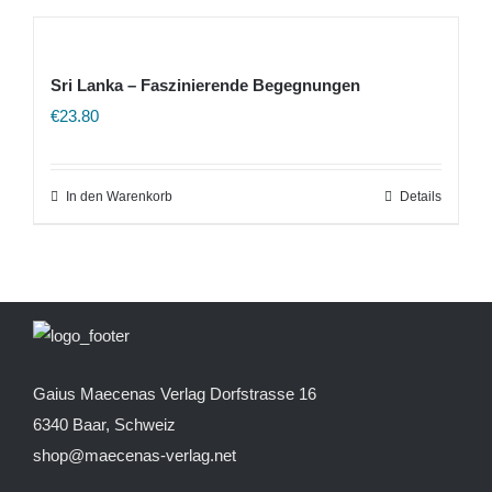
Sri Lanka – Faszinierende Begegnungen
€
23.80
In den Warenkorb
Details
Gaius Maecenas Verlag
Dorfstrasse 16
6340 Baar, Schweiz
shop@maecenas-verlag.net