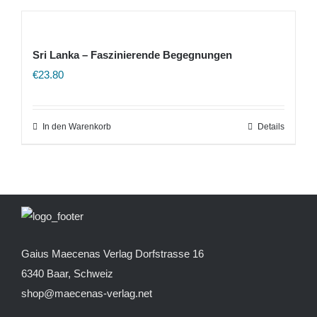
Sri Lanka – Faszinierende Begegnungen
€
23.80
In den Warenkorb
Details
Gaius Maecenas Verlag
Dorfstrasse 16
6340 Baar, Schweiz
shop@maecenas-verlag.net