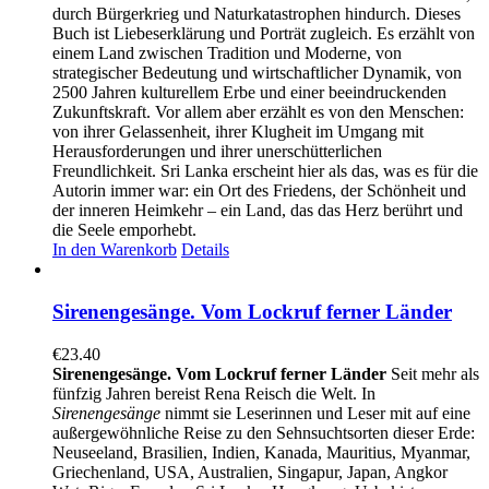
durch Bürgerkrieg und Naturkatastrophen hindurch. Dieses
Buch ist Liebeserklärung und Porträt zugleich. Es erzählt von
einem Land zwischen Tradition und Moderne, von
strategischer Bedeutung und wirtschaftlicher Dynamik, von
2500 Jahren kulturellem Erbe und einer beeindruckenden
Zukunftskraft. Vor allem aber erzählt es von den Menschen:
von ihrer Gelassenheit, ihrer Klugheit im Umgang mit
Herausforderungen und ihrer unerschütterlichen
Freundlichkeit. Sri Lanka erscheint hier als das, was es für die
Autorin immer war: ein Ort des Friedens, der Schönheit und
der inneren Heimkehr – ein Land, das das Herz berührt und
die Seele emporhebt.
In den Warenkorb
Details
Sirenengesänge. Vom Lockruf ferner Länder
€
23.40
Sirenengesänge. Vom Lockruf ferner Länder
Seit mehr als
fünfzig Jahren bereist Rena Reisch die Welt. In
Sirenengesänge
nimmt sie Leserinnen und Leser mit auf eine
außergewöhnliche Reise zu den Sehnsuchtsorten dieser Erde:
Neuseeland, Brasilien, Indien, Kanada, Mauritius, Myanmar,
Griechenland, USA, Australien, Singapur, Japan, Angkor