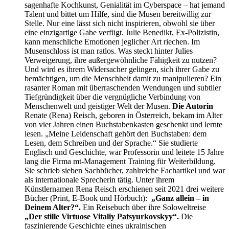
sagenhafte Kochkunst, Genialität im Cyberspace – hat jemand
Talent und bittet um Hilfe, sind die Musen bereitwillig zur
Stelle. Nur eine lässt sich nicht inspirieren, obwohl sie über
eine einzigartige Gabe verfügt. Julie Benedikt, Ex-Polizistin,
kann menschliche Emotionen jeglicher Art riechen. Im
Musenschloss ist man ratlos. Was steckt hinter Julies
Verweigerung, ihre außergewöhnliche Fähigkeit zu nutzen?
Und wird es ihrem Widersacher gelingen, sich ihrer Gabe zu
bemächtigen, um die Menschheit damit zu manipulieren? Ein
rasanter Roman mit überraschenden Wendungen und subtiler
Tiefgründigkeit über die vergnügliche Verbindung von
Menschenwelt und geistiger Welt der Musen.
Die Autorin
Renate (Rena) Reisch, geboren in Österreich, bekam im Alter
von vier Jahren einen Buchstabenkasten geschenkt und lernte
lesen. „Meine Leidenschaft gehört den Buchstaben: dem
Lesen, dem Schreiben und der Sprache.“ Sie studierte
Englisch und Geschichte, war Professorin und leitete 15 Jahre
lang die Firma mt-Management Training für Weiterbildung.
Sie schrieb sieben Sachbücher, zahlreiche Fachartikel und war
als internationale Sprecherin tätig.
Unter ihrem
Künstlernamen Rena Reisch erschienen seit 2021 drei weitere
Bücher (Print, E-Book und Hörbuch):
„Ganz allein – in
Deinem Alter?“.
Ein Reisebuch über ihre Soloweltreise
„Der stille Virtuose Vitaliy Patsyurkovskyy“.
Die
faszinierende Geschichte eines ukrainischen