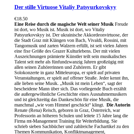
Der stille Virtuose Vitaliy Patsyurkovskyy
€
18.50
Eine Reise durch die magische Welt seiner Musik
Freude
ist dort, wo Musik ist. Musik ist dort, wo Vitaliy
Patsyurkovskyy ist. Der ukrainische Akkordeonvirtuose, der
die Stadt Graz mit Klängen von Bach, Vivaldi, Rossini, mit
Tangomusik und zarten Walzern erfüllt, ist seit vielen Jahren
eine fixe Größe des Grazer Kulturlebens. Der mit vielen
Auszeichnungen prämierte Künstler teilt sein musikalisches
Talent seit mehr als fünfundzwanzig Jahren großzügig mit
allen seinen Zuhörerinnen und Zuhörern. Er gibt
Solokonzerte in ganz Mitteleuropa, er spielt auf privaten
Veranstaltungen, er spielt auf offener Straße. Jeder kennt ihn,
alle lieben seine Musik. „Musik ist mein Leben“, sagt der
bescheidene Mann über sich.
Das vorliegende Buch erzählt
die außergewöhnliche Geschichte eines Ausnahmemusikers
und ist gleichzeitig das Dankeschön für eine Musik, die
manchmal „wie vom Himmel geschickt“ klingt.
Die Autorin
Renate (Rena) Reisch, geboren in Graz, Österreich, war
Professorin an höheren Schulen und leitete 15 Jahre lang die
Firma mt-Management Training für Weiterbildung. Sie
schrieb sieben Sachbücher und zahlreiche Fachartikel zu den
Themen Kommunikation, Konfliktmanagement,