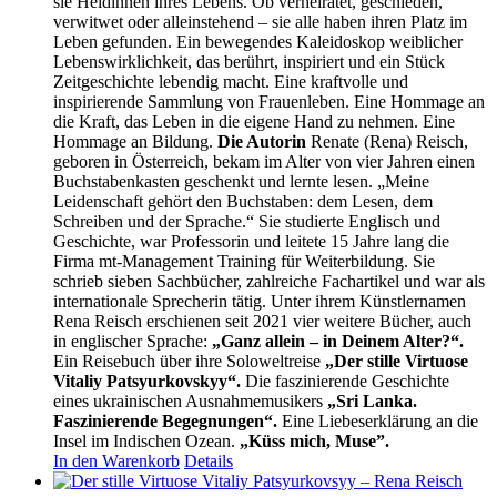
sie Heldinnen ihres Lebens. Ob verheiratet, geschieden,
verwitwet oder alleinstehend – sie alle haben ihren Platz im
Leben gefunden. Ein bewegendes Kaleidoskop weiblicher
Lebenswirklichkeit, das berührt, inspiriert und ein Stück
Zeitgeschichte lebendig macht. Eine kraftvolle und
inspirierende Sammlung von Frauenleben. Eine Hommage an
die Kraft, das Leben in die eigene Hand zu nehmen. Eine
Hommage an Bildung.
Die Autorin
Renate (Rena) Reisch,
geboren in Österreich, bekam im Alter von vier Jahren einen
Buchstabenkasten geschenkt und lernte lesen. „Meine
Leidenschaft gehört den Buchstaben: dem Lesen, dem
Schreiben und der Sprache.“ Sie studierte Englisch und
Geschichte, war Professorin und leitete 15 Jahre lang die
Firma mt-Management Training für Weiterbildung. Sie
schrieb sieben Sachbücher, zahlreiche Fachartikel und war als
internationale Sprecherin tätig. Unter ihrem Künstlernamen
Rena Reisch erschienen seit 2021 vier weitere Bücher, auch
in englischer Sprache:
„Ganz allein – in Deinem Alter?“.
Ein Reisebuch über ihre Soloweltreise
„Der stille Virtuose
Vitaliy Patsyurkovskyy“.
Die faszinierende Geschichte
eines ukrainischen Ausnahmemusikers
„Sri Lanka.
Faszinierende Begegnungen“.
Eine Liebeserklärung an die
Insel im Indischen Ozean.
„Küss mich, Muse”.
In den Warenkorb
Details