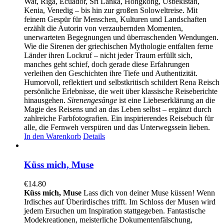
Wat, Riga, Ecuador, Sri Lanka, Hongkong, Usbekistan,
Kenia, Venedig – bis hin zur großen Soloweltreise. Mit
feinem Gespür für Menschen, Kulturen und Landschaften
erzählt die Autorin von verzaubernden Momenten,
unerwarteten Begegnungen und überraschenden Wendungen.
Wie die Sirenen der griechischen Mythologie entfalten ferne
Länder ihren Lockruf – nicht jeder Traum erfüllt sich,
manches geht schief, doch gerade diese Erfahrungen
verleihen den Geschichten ihre Tiefe und Authentizität.
Humorvoll, reflektiert und selbstkritisch schildert Rena Reisch
persönliche Erlebnisse, die weit über klassische Reiseberichte
hinausgehen.
Sirenengesänge
ist eine Liebeserklärung an die
Magie des Reisens und an das Leben selbst – ergänzt durch
zahlreiche Farbfotografien. Ein inspirierendes Reisebuch für
alle, die Fernweh verspüren und das Unterwegssein lieben.
In den Warenkorb
Details
Küss mich, Muse
€
14.80
Küss mich, Muse
Lass dich von deiner Muse küssen! Wenn
Irdisches auf Überirdisches trifft. Im Schloss der Musen wird
jedem Ersuchen um Inspiration stattgegeben. Fantastische
Modekreationen, meisterliche Dokumentenfälschung,