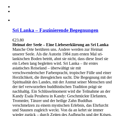
Sri Lanka – Faszinierende Begegnungen
€
23.80
Heimat der Seele – Eine Liebeserklärung an
Sri Lanka
Manche Orte berühren uns. Andere werden zur Heimat
unserer Seele. Als die Autorin 1984 zum ersten Mal sri-
lankischen Boden betritt, ahnt sie nicht, dass diese Insel sie
ein Leben lang begleiten wird. Sri Lanka – ihr erstes
asiatisches Reiseland – überwältigt sie mit
verschwenderischer Farbenpracht, tropischer Fülle und einer
Herzlichkeit, die ihresgleichen sucht. Die Begegnung mit der
Spiritualität des Landes, mit der Anmut seiner Menschen und
der tief verwurzelten buddhistischen Tradition prägt sie
nachhaltig. Ein Schlüsselmoment wird die Teilnahme an der
Kandy Esala Perahera in Kandy: Geschmückte Elefanten,
Trommler, Tänzer und der heilige Zahn Buddhas
verschmelzen zu einem mystischen Erlebnis, das Ehrfurcht
und Staunen zugleich weckt. Von da an kehrt sie immer
wieder zurück – durch Zeiten des Aufbruchs und der Krisen,